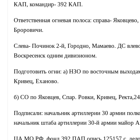
КАП, командир- 392 КАП.
Ответственная огневая полоса: справа- Яковцево
Броровичи.
Слева- Починок 2-й, Городно, Мамаево. ДС влев
Воскресенск одним дивизионом.
Подготовить огни: а) НЗО по восточным выходам
Кривец, Еханово.
б) СО по Яковцев, Спар. Ровки, Кривец, Ректа,24
Подписали: начальник артиллерии 30 армии полк
начальник штаба артиллерии 30-й армии майор А
ЦА МО РФ, фонд 392 ПАП опись 125157 с, дело 