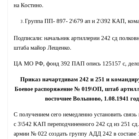
на Костино.
Группа ПП- 897- 2\679 ап и 2\392 КАП, кома
Подписали: начальник артиллерии 242 сд полковн
штаба майор Лещенко.
ЦА МО РФ, фонд 392 ПАП опись 125157 с, дело 
Приказ начартдивам 242 и 251 и командир
Боевое распоряжение № 019\ОП, штаб артилл
восточнее Волыново, 1.08.1941 год
С получением сего немедленно установить связь
с 3\542 КАП переподчиненного 242 сд из 251 сд
армии № 022 создать группу АДД 242 в составе 