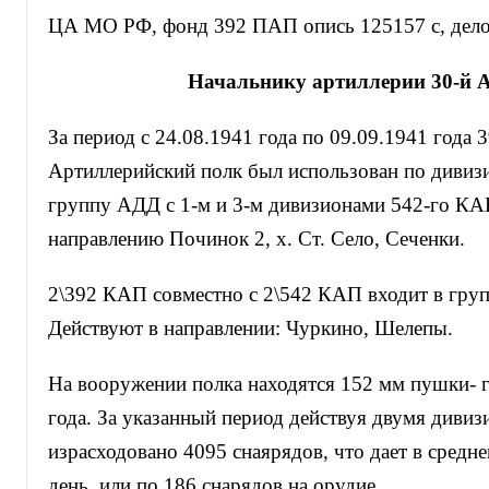
ЦА МО РФ, фонд 392 ПАП опись 125157 с, дело 
Начальнику артиллерии 30-й 
За период с 24.08.1941 года по 09.09.1941 года
Артиллерийский полк был использован по дивизи
группу АДД с 1-м и 3-м дивизионами 542-го КА
направлению Починок 2, х. Ст. Село, Сеченки.
2\392 КАП совместно с 2\542 КАП входит в гру
Действуют в направлении: Чуркино, Шелепы.
На вооружении полка находятся 152 мм пушки- 
года. За указанный период действуя двумя дивиз
израсходовано 4095 снаярядов, что дает в средне
день, или по 186 снарядов на орудие.