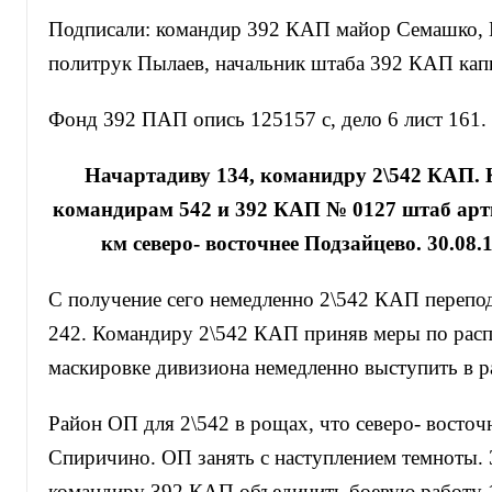
Подписали: командир 392 КАП майор Семашко,
политрук Пылаев, начальник штаба 392 КАП кап
Фонд 392 ПАП опись 125157 с, дело 6 лист 161.
Начартадиву 134, команидру 2\542 КАП. 
командирам 542 и 392 КАП № 0127 штаб арт
км северо- восточнее Подзайцево. 30.08.1
С получение сего немедленно 2\542 КАП перепо
242. Командиру 2\542 КАП приняв меры по рас
маскировке дивизиона немедленно выступить в р
Район ОП для 2\542 в рощах, что северо- восточ
Спиричино. ОП занять с наступлением темноты. 
командиру 392 КАП объединить боевую работу 