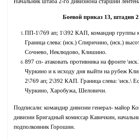
Начальник штаба 2-го дивизиона старший лейте
Боевой приказ 13, штадив 2
ПП-1\769 ап; 1\392 КАП, командир группы 
Граница слева: (иск.) Спиричино, (иск.) высо
Сочнево, Неклюдово, Клишино.
897 сп- атаковать противника на фронте \иск
Чуркино и к исходу дня выйти на рубеж Кл
2\769 ап; 2\392 КАП. Граница слева: \иск.\ Ес
Чуркино, Харобужа, Шеловичи.
Подписали: командир дивизии генерал- майор Ко
дивизии Бригадный комиссар Кавичкин, начальн
подполковник Горошин.