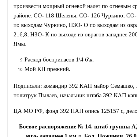
произвести мощный огневой налет по огневым ср
районе: СО- 118 Шелепы, СО- 126 Чуркино, СО-
по выходам Чуркино, НЗО- О по выходам из овр
216,8, НЗО- К по выходе из оврагов западнее 2
Ямы.
Расход боеприпасов 1\4 б\к.
Мой КП прежний.
Подписали: командир 392 КАП майор Семашко,
политрук Пылаев, начальник штаба 392 КАП кап
ЦА МО РФ, фонд 392 ПАП опись 125157 с, дело 
Боевое распоряжение № 14, штаб группы А
юго- западнее 1 км д. Бол. Пожинки, 26.0