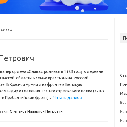
 СИБВО
П
Най
Петрович
валер ордена «Слава», родился в 1923 году в деревне
Ста
мской области в семье крестьянина. Русский.
зе. В Красной Армии и на фронте в Великую
Пом
Командир отделения 1230-го стрелкового полка (370-я
Ма
, 2-й Прибалтийский фронт)…
Читать далее »
Вое
етки:
Степанов Илларион Петрович
Наг
Наг