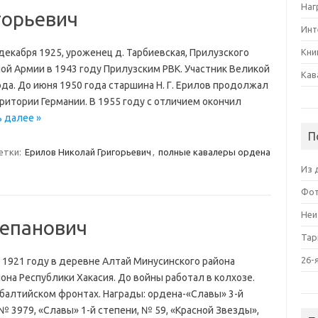
Наг
горьевич
Инт
декабря 1925, уроженец д. Тарбиевская, Прилузского
Кни
ной Армии в 1943 году Прилузским РВК. Участник Великой
Кав
да. До июня 1950 года старшина Н. Г. Ерилов продолжал
рритории Германии. В 1955 году с отличием окончил
 далее »
П
етки:
Ерилов Николай Григорьевич
,
полные кавалеры ордена
Из 
Фот
Неи
тепанович
Тар
26-
 1921 году в деревне Алтай Минусинского района
йона Республики Хакасия. До войны работал в колхозе.
балтийском фронтах. Награды: ордена-«Славы» 3-й
№ 3979, «Славы» 1-й степени, № 59, «Красной Звезды»,