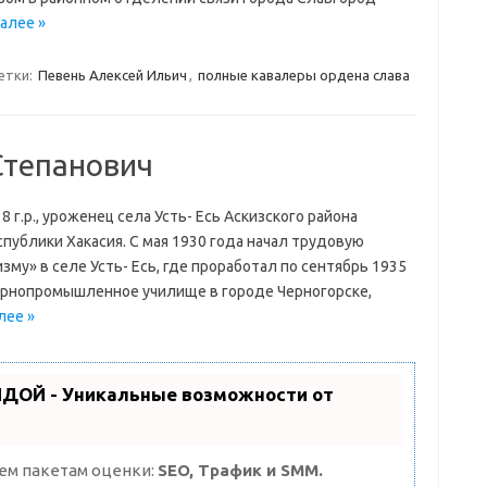
алее »
етки:
Певень Алексей Ильич
,
полные кавалеры ордена слава
Степанович
 г.р., уроженец села Усть- Есь Аскизского района
публики Хакасия. С мая 1930 года начал трудовую
зму» в селе Усть- Есь, где проработал по сентябрь 1935
 горнопромышленное училище в городе Черногорске,
лее »
ДОЙ - Уникальные возможности от
рем пакетам оценки:
SEO, Трафик и SMM.