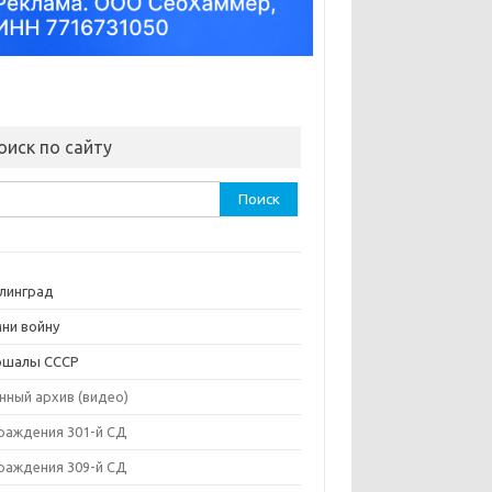
оиск по сайту
ти:
линград
ни войну
ршалы СССР
нный архив (видео)
раждения 301-й СД
раждения 309-й СД