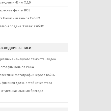
раждения 42-го ОДБ
ересные факты ВОВ
га Памяти летчиков СибВО
алеры ордена “Слава” СибВО
оследние записи
дневника немецкого танкиста- видео
ографии воинов РККА
звестные фотографии Героев войны
ификация должностей начсостава
я отдельная лыжная бригада