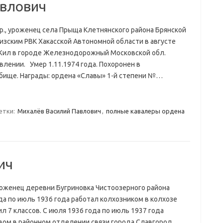
авлович
.р., уроженец села Прыща Клетнянского района Брянской
кизским РВК Хакасской Автономной области в августе
 Жил в городе Железнодорожный Московской обл.
лении. Умер 1.11.1974 года. Похоронен в
ище. Награды: ордена «Славы» 1-й степени №…
етки:
Михалёв Василий Павлович
,
полные кавалеры ордена
ич
 уроженец деревни Бугриновка Чистоозерного района
да по июль 1936 года работал колхозником в колхозе
л 7 классов. С июля 1936 года по июль 1937 года
ом в районном отделении связи города Славгород