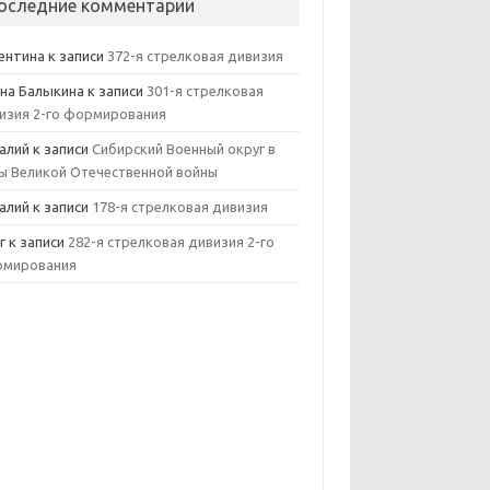
оследние комментарии
ентина
к записи
372-я стрелковая дивизия
на Балыкина
к записи
301-я стрелковая
изия 2-го формирования
алий
к записи
Сибирский Военный округ в
ы Великой Отечественной войны
алий
к записи
178-я стрелковая дивизия
г
к записи
282-я стрелковая дивизия 2-го
мирования