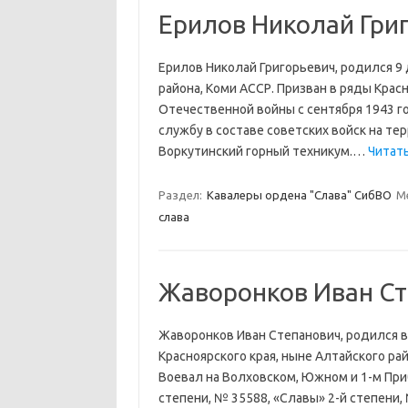
Ерилов Николай Гри
Ерилов Николай Григорьевич, родился 9 
района, Коми АССР. Призван в ряды Крас
Отечественной войны с сентября 1943 го
службу в составе советских войск на те
Воркутинский горный техникум.…
Читать
Раздел:
Кавалеры ордена "Слава" СибВО
М
слава
Жаворонков Иван С
Жаворонков Иван Степанович, родился в
Красноярского края, ныне Алтайского ра
Воевал на Волховском, Южном и 1-м При
степени, № 35588, «Славы» 2-й степени, 