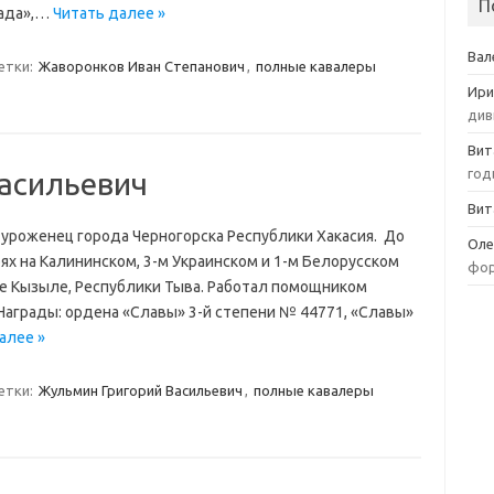
П
рада»,…
Читать далее »
Вал
етки:
Жаворонков Иван Степанович
,
полные кавалеры
Ири
див
Вит
год
асильевич
Вит
, уроженец города Черногорска Республики Хакасия. До
Оле
оях на Калининском, 3-м Украинском и 1-м Белорусском
фор
е Кызыле, Республики Тыва. Работал помощником
 Награды: ордена «Славы» 3-й степени № 44771, «Славы»
алее »
етки:
Жульмин Григорий Васильевич
,
полные кавалеры