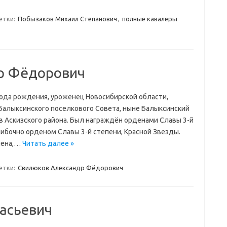
етки:
Побызаков Михаил Степанович
,
полные кавалеры
р Фёдорович
ода рождения, уроженец Новосибирской области,
 Балыксинского поселкового Совета, ныне Балыксинский
в Аскизского района. Был награждён орденами Славы 3-й
шибочно орденом Славы 3-й степени, Красной Звезды.
лена,…
Читать далее »
етки:
Свилюков Александр Фёдорович
асьевич