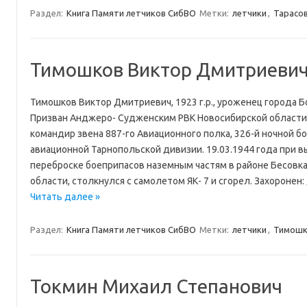
Раздел:
Книга Памяти летчиков СибВО
Метки:
летчики
,
Тарасов
Тимошков Виктор Дмитриеви
Тимошков Виктор Дмитриевич, 1923 г.р., уроженец города Б
Призван Анджеро- Судженским РВК Новосибирской области
командир звена 887-го Авиационного полка, 326-й ночной 
авиационной Тарнопольской дивизии. 19.03.1944 года при 
переброске боеприпасов наземным частям в районе Бесовк
области, столкнулся с самолетом ЯК- 7 и сгорел. Захороне
Читать далее »
Раздел:
Книга Памяти летчиков СибВО
Метки:
летчики
,
Тимошк
Токмин Михаил Степанович