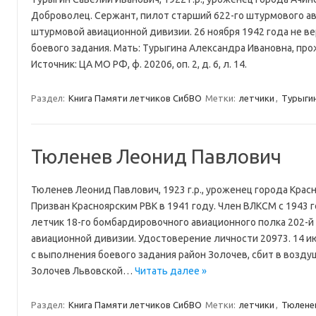
Доброволец. Сержант, пилот старший 622-го штурмового ав
штурмовой авиационной дивизии. 26 ноября 1942 года не в
боевого задания. Мать: Турыгина Александра Ивановна, про
Источник: ЦА МО РФ, ф. 20206, оп. 2, д. 6, л. 14.
Раздел:
Книга Памяти летчиков СибВО
Метки:
летчики
,
Турыгин
Тюленев Леонид Павлович
Тюленев Леонид Павлович, 1923 г.р., уроженец города Красн
Призван Красноярским РВК в 1941 году. Член ВЛКСМ с 1943 
летчик 18-го бомбардировочного авиационного полка 202-
авиационной дивизии. Удостоверение личности 20973. 14 и
с выполнения боевого задания район Золочев, сбит в возду
Золочев Львовской…
Читать далее »
Раздел:
Книга Памяти летчиков СибВО
Метки:
летчики
,
Тюлене