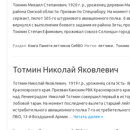
Токмин Михаил Степанович, 1920 г. р., уроженец деревни 
района Омской области. Призван по Спецнабору. На момент
сержант, пилот 505-го штурмового авиационного полка. 6 ав
вернулся с выполнения боевого задания из района Зеты, про
Токмин Степан Ефимович, проживал совхоз Солонцы» город
Раздел:
Книга Памяти летчиков СибВО
Метки:
летчики
,
Токмин
Тотмин Николай Яковлевич
Тотмин Николай Яковлевич, 1919 г.р., уроженец села Усть- 
Красноярского края. Призван Канским РВК Красноярского края
над Ленинградом Николай Тотмин совершил первый в исто
лобовой таран. На момент последнего вылета старший лейт
истребительного авиационного полка 7-го истребительного
ПВО, 13-й Воздушной Армии.…
Читать далее »