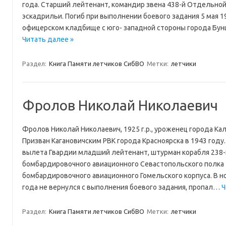
года. Старший лейтенант, командир звена 438-й Отдельно
эскадрильи. Погиб при выполнении боевого задания 5 мая 19
офицерском кладбище с юго- западной стороны города Бунц
Читать далее »
Раздел:
Книга Памяти летчиков СибВО
Метки:
летчики
Фролов Николай Николаевич
Фролов Николай Николаевич, 1925 г.р., уроженец города Ка
Призван Кагановичским РВК города Красноярска в 1943 году
вылета Гвардии младший лейтенант, штурман корабля 238-
бомбардировочного авиационного Севастопольского полка 
бомбардировочного авиационного Гомельского корпуса. В ноч
года не вернулся с выполнения боевого задания, пропал…
Ч
Раздел:
Книга Памяти летчиков СибВО
Метки:
летчики