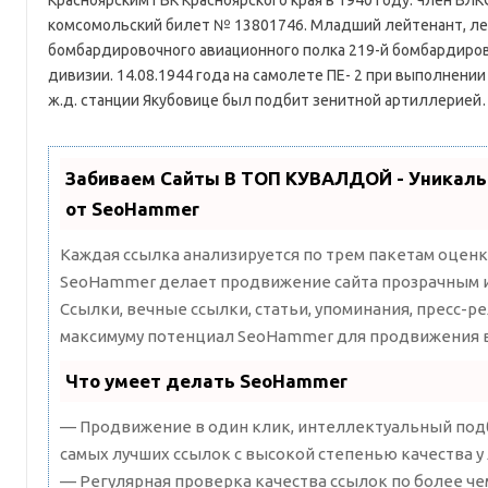
Красноярским ГВК Красноярского края в 1940 году. Член ВЛК
комсомольский билет № 13801746. Младший лейтенант, ле
бомбардировочного авиационного полка 219-й бомбардиро
дивизии. 14.08.1944 года на самолете ПЕ- 2 при выполнении
ж.д. станции Якубовице был подбит зенитной артиллерие
Забиваем Сайты В ТОП КУВАЛДОЙ - Уникал
от SeoHammer
Каждая ссылка анализируется по трем пакетам оценк
SeoHammer делает продвижение сайта прозрачным и
Ссылки, вечные ссылки, статьи, упоминания, пресс-ре
максимуму потенциал SeoHammer для продвижения в
Что умеет делать SeoHammer
— Продвижение в один клик, интеллектуальный подб
самых лучших ссылок с высокой степенью качества у
— Регулярная проверка качества ссылок по более че