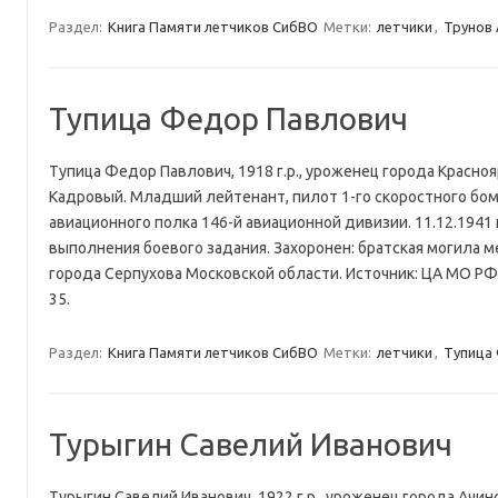
Раздел:
Книга Памяти летчиков СибВО
Метки:
летчики
,
Трунов 
Тупица Федор Павлович
Тупица Федор Павлович, 1918 г.р., уроженец города Красноя
Кадровый. Младший лейтенант, пилот 1-го скоростного бо
авиационного полка 146-й авиационной дивизии. 11.12.1941 
выполнения боевого задания. Захоронен: братская могила м
города Серпухова Московской области. Источник: ЦА МО РФ, ф.
35.
Раздел:
Книга Памяти летчиков СибВО
Метки:
летчики
,
Тупица
Турыгин Савелий Иванович
Турыгин Савелий Иванович, 1922 г.р., уроженец города Ачинс