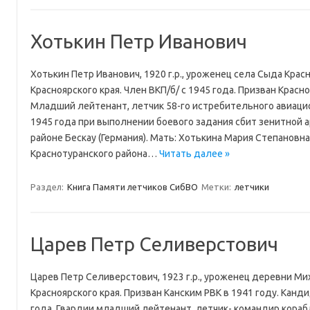
Хотькин Петр Иванович
Хотькин Петр Иванович, 1920 г.р., уроженец села Сыда Крас
Красноярского края. Член ВКП/б/ с 1945 года. Призван Красно
Младший лейтенант, летчик 58-го истребительного авиацио
1945 года при выполнении боевого задания сбит зенитной 
районе Бескау (Германия). Мать: Хотькина Мария Степановн
Краснотуранского района…
Читать далее »
Раздел:
Книга Памяти летчиков СибВО
Метки:
летчики
Царев Петр Селиверстович
Царев Петр Селиверстович, 1923 г.р., уроженец деревни Ми
Красноярского края. Призван Канским РВК в 1941 году. Канди
года. Гвардии младший лейтенант, летчик- командир кораб