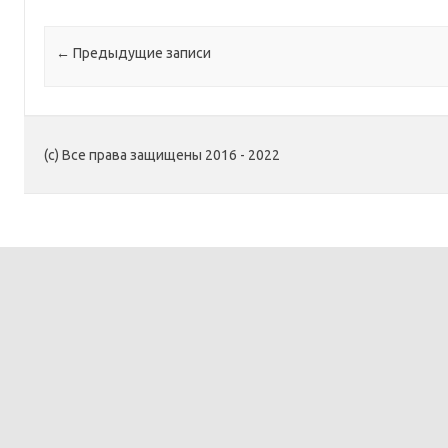
Навигация по записям
←
Предыдущие записи
(c) Все права защищены 2016 - 2022