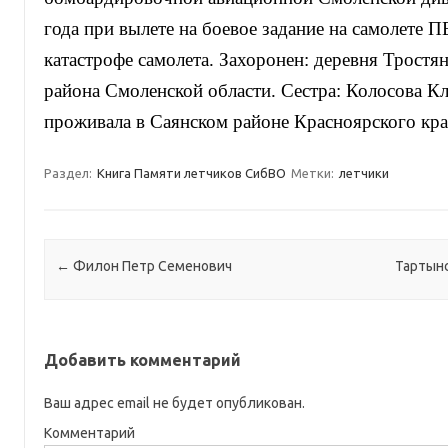
года при вылете на боевое задание на самолете П
катастрофе самолета. Захоронен: деревня Тростя
района Смоленской области. Сестра: Колосова К
проживала в Саянском районе Красноярского кра
Раздел:
Книга Памяти летчиков СибВО
Метки:
летчики
Навигация по записям
←
Филон Петр Семенович
Тартын
Добавить комментарий
Ваш адрес email не будет опубликован.
Комментарий