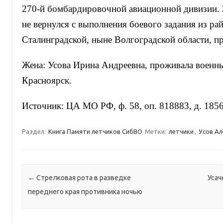
270-й бомбардировочной авиационной дивизии. 
не вернулся с выполнения боевого задания из ра
Сталинградской, ныне Волгоградской области, пр
Жена: Усова Ирина Андреевна, проживала военны
Красноярск.
Источник: ЦА МО РФ, ф. 58, оп. 818883, д. 1856,
Раздел:
Книга Памяти летчиков СибВО
Метки:
летчики
,
Усов Ал
Навигация по записям
←
Стрелковая рота в разведке
Усач
переднего края противника ночью