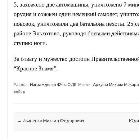
5, захвачено две автомашины, уничтожено 7 мин
орудия и сожжен один немецкий самолет, уничто
повозок, уничтожили два батальона пехоты. 25 с
районе Эльхотово, руководя боевыми действиями
ступню ноги.
За отвагу и мужество достоин Правительственно
“Красное Знамя”.
Раздел:
Награждения 42-го ОДБ
Метки:
Аркуша Михаил Макаро
война
Навигация по записям
←
Иваненко Михаил Фёдорович
Юди