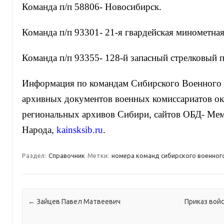
Команда п/п 58806- Новосибирск.
Команда п/п 93301- 21-я гвардейская минометная
Команда п/п 93355- 128-й запасный стрелковый п
Информация по командам Сибирского Военного 
архивных документов военных комиссариатов о
региональных архивов Сибири, сайтов ОБД- Ме
Народа,
kainsksib.ru
.
Раздел:
Справочник
Метки:
номера команд сибирского военного
Навигация по записям
←
Зайцев Павел Матвеевич
Приказ вой