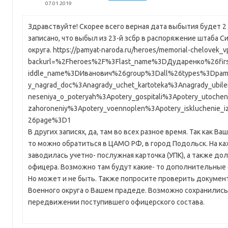
07.01.2019
Здравствуйте! Скорее всего верная дата выбытия будет 2 
записано, что выбыл из 23-й зсбр в распоряжение штаба С
округа. https://pamyat-naroda.ru/heroes/memorial-chelovek
backurl=%2Fheroes%2F%3Flast_name%3DДударенко%26f
iddle_name%3DИванович%26group%3Dall%26types%3Dpam
y_nagrad_doc%3Anagrady_uchet_kartoteka%3Anagrady_ubile
neseniya_o_poteryah%3Apotery_gospitali%3Apotery_utochen
zahoroneniy%3Apotery_voennoplen%3Apotery_iskluchenie_
26page%3D1
В других записях, да, там во всех разное время. Так как В
то можно обратиться в ЦАМО РФ, в город Подольск. На к
заводилась учетно- послужная карточка (УПК), а также д
офицера. Возможно там будут какие- то дополнительные с
Но может и не быть. Также попросите проверить докумен
Военного округа о Вашем прадеде. Возможно сохранились
передвижении поступившего офицерского состава.