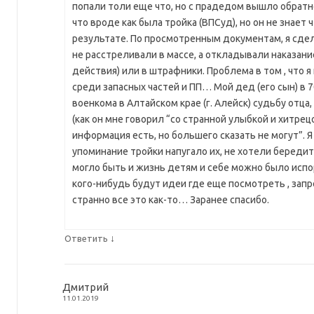
попали толи еще что, но с прадедом вышло обратн
что вроде как была тройка (ВПСуд), но он не знает ч
результате. По просмотренным документам, я сдел
не расстреливали в массе, а откладывали наказан
действия) или в штрафники. Проблема в том , что 
среди запасных частей и ПП… Мой дед (его сын) в 7
военкома в Алтайском крае (г. Алейск) судьбу отца,
(как он мне говорил “со странной улыбкой и хитрецо
информация есть, но большего сказать не могут”. Я
упоминание тройки напугало их, не хотели бередит
могло быть и жизнь детям и себе можно было испо
кого-нибудь будут идеи где еще посмотреть , запр
странно все это как-то… Заранее спасибо.
↓
Ответить
Дмитрий
11.01.2019