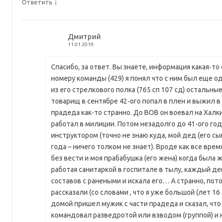
↓
Ответить
Дмитрий
11.01.2019
Спасибо, за ответ. Вы знаете, информация какая-то 
номеру команды (429) я понял что с ним был еще о
из его стрелкового полка (765 сп 107 сд) остальные 
товарищ в сентябре 42-ого попал в плен и выжил в 
прадеда как-то странно. До ВОВ он воевал на Халки
работал в милиции. Потом незадолго до 41-ого год
инструктором (точно не знаю куда, мой дед (его сын
года – ничего толком не знает). Вроде как все вре
без вести и моя прабабушка (его жена) когда была 
работая санитаркой в госпитале в тылу, каждый д
составов с ранеными и искала его… А странно, пот
рассказали (со словами , что я уже большой (лет 16 
домой пришел мужик с части прадеда и сказал, что
командовал разведротой или взводом (группой) и н