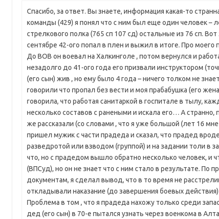
Спасибо, за ответ. Вы знаете, информация какая-то странн
команды (429) я понял что с ним был еще один человек – л
стрелкового полка (765 сп 107 сд) остальные из 76 сп. Вот
сентябре 42-ого попал в плен и выжил в итоге. Про моего 
До ВОВ он воевал на Халкинголе , потом вернулся и работ
незадолго до 41-ого года его призвали инструктором (точ
(его сын) жив , но ему было 4 года – ничего толком не знае
говорили что пропал без вести и моя прабабушка (его жен
говорила, что работая санитаркой в госпитале в тылу, ка
несколько составов с ранеными и искала его… А странно, 
же рассказали (со словами , что я уже большой (лет 16 мне
пришел мужик с части прадеда и сказал, что прадед врод
разведротой или взводом (группой) и на задании толи в з
что, но с прадедом вышло обратно несколько человек, и ч
(ВПСуд), но он не знает что с ним стало в результате. По
документам, я сделал вывод, что в то время не расстрелив
откладывали наказание (до завершения боевых действия)
Проблема в том , что я прадеда нахожу только среди зап
дед (его сын) в 70-е пытался узнать через военкома в Алта