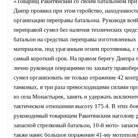
«Товарищ Ракитянский со своим батальоном при
Днепр проявил при этом геройство, находчивость
организации переправы батальона. Руководя всей
переправой сумел без наличия технических средс
батальон на средствах переправы изготовленных
материалов, под ураганным огнем противника, с
самый короткий срок. На правом берегу Днепра 
лично руководя операциями по захвату правобе
сумел организовать не только отражение 42 контр
танковых, в три раза превосходящими силами пр
из села Монастырек, занять и удержать исключи
тактическом отношении высоту 175.4. В этих боя
руководимый товарищем Ракитянским наголову р
запасной стрелковый батальон, 10-й мото- запасн
также нанес большое поражение 41-му мотополк