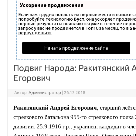
Ускорение продвижения
Если вам трудно попасть на первые места в поиске 
попробуйте технологию
Буст
, она ускоряет продвиж
первые результаты появляются уже в течение первых
запрос у вас не продвинется в Топ10 за месяц, то в
Se
вернут деньги.
Начать продвижение сайта
Подвиг Народа: Ракитянский 
Егорович
Автор:
Администратор
|
26.12.2018
Ракитянский Андрей Егорович
, старший лейте
стрелкового батальона 955-го стрелкового полка 
дивизии. 25.9.1916 г.р., украинец, кандидат в ч
Армии с 1938 года. Призван Ново- Оскольским 