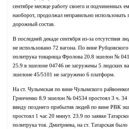
сентябре месяце работу своего и подчиненных ем
наоборот, продолжал неправильно использовать
дорожный состав.
В последней декаде сентября из-за отсутствия л
не использовано 72 вагона. По вине Рубцовског
политрука товарища Фролова 20.8 эшелон № 041
25.9 в эшелоне 04746 не загружены 5 людских ва
эшелоне 45/5101 не загружено 6 платформ.
На ст. Чулымская по вине Чулымского райвоенко
Гринченко 8.9 эшелон № 04534 простоял 3 ч. 34 
ввиду позднего прибытия людей по вине РВК э
простоял 1 час 20 минут. 23.9 по заявке Татарск
политрука тов. Дмитриева, на ст. Татарская было