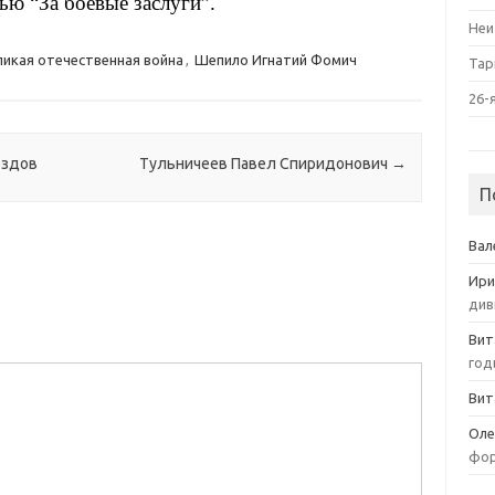
ью “За боевые заслуги”.
Неи
ликая отечественная война
,
Шепило Игнатий Фомич
Тар
26-
ездов
Тульничеев Павел Спиридонович
→
П
Вал
Ири
див
Вит
год
Вит
Оле
фор