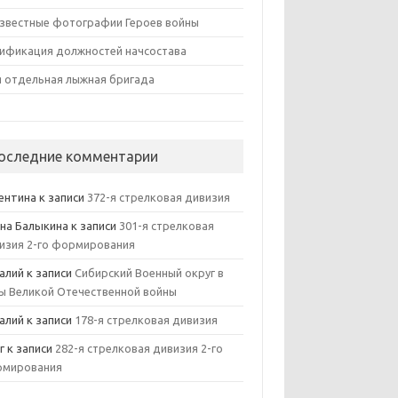
звестные фотографии Героев войны
ификация должностей начсостава
я отдельная лыжная бригада
оследние комментарии
ентина
к записи
372-я стрелковая дивизия
на Балыкина
к записи
301-я стрелковая
изия 2-го формирования
алий
к записи
Сибирский Военный округ в
ы Великой Отечественной войны
алий
к записи
178-я стрелковая дивизия
г
к записи
282-я стрелковая дивизия 2-го
мирования