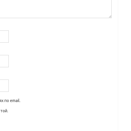
 по email.
той.