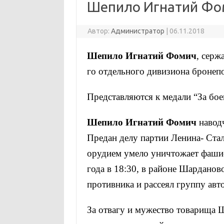
Шепило Игнатий Фо
Автор:
Администратор
|
06.11.2018
Шепило
Игнатий
Фомич
, серж
го отдельного дивизиона бронеп
Представляются к медали “За бое
Шепило
Игнатий Фомич
наводч
Предан делу партии Ленина- Ста
орудием умело уничтожает фашис
года в 18:30, в районе
Шарданов
противника и рассеял группу авт
За отвагу и мужество товарища
Ш