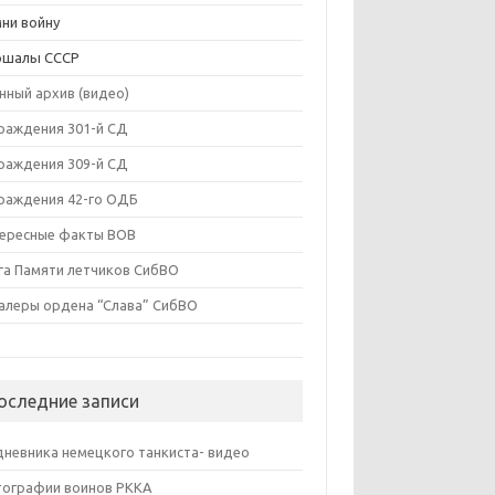
ни войну
ршалы СССР
нный архив (видео)
раждения 301-й СД
раждения 309-й СД
раждения 42-го ОДБ
ересные факты ВОВ
га Памяти летчиков СибВО
алеры ордена “Слава” СибВО
оследние записи
дневника немецкого танкиста- видео
ографии воинов РККА