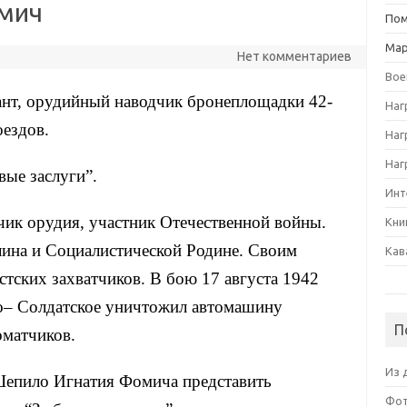
мич
Пом
Ма
Нет комментариев
Вое
ант, орудийный наводчик бронеплощадки 42-
Наг
оездов.
Наг
Наг
вые заслуги”.
Инт
ик орудия, участник Отечественной войны.
Кни
лина и Социалистической Родине. Своим
Кав
тских захватчиков. В бою 17 августа 1942
о
– Солдатское уничтожил автомашину
П
оматчиков.
Из 
епило
Игнатия Фомича представить
Фот