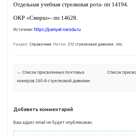
Отдельная учебная стрелковая рота- пп 14194.
ОКР «Смерш»- пп 14628.
Источник:
https://pamyat-naroda.ru
Раздел:
Справочник
Метки:
212 стрелковая дивизия
,
ппс
Навигация по записям
←
Список присвоенных почтовых
Список присв
номеров 260-й стрелковой дивизии
Добавить комментарий
Ваш адрес email не будет опубликован.