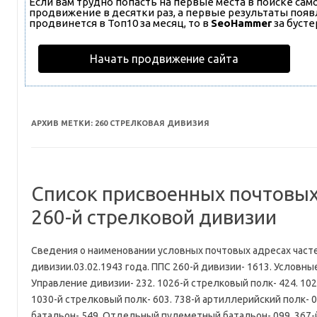
Если вам трудно попасть на первые места в поиске са
продвижение в десятки раз, а первые результаты появл
продвинется в Топ10 за месяц, то в
SeoHammer
за буст
Начать продвижение сайта
АРХИВ МЕТКИ:
260 СТРЕЛКОВАЯ ДИВИЗИЯ
Список присвоенных почтовы
260-й стрелковой дивизии
Сведения о наименовании условных почтовых адресах част
дивизии.03.02.1943 года. ППС 260-й дивизии- 1613. Условны
Управление дивизии- 232. 1026-й стрелковый полк- 424. 102
1030-й стрелковый полк- 603. 738-й артиллерийский полк- 0
батальон- 549. Отдельный пулеметный батальон- 099. 367