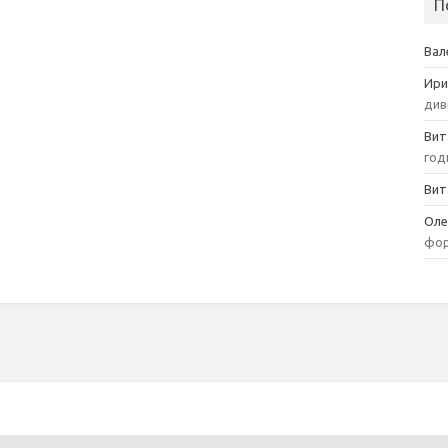
П
Вал
Ири
див
Вит
год
Вит
Оле
фор