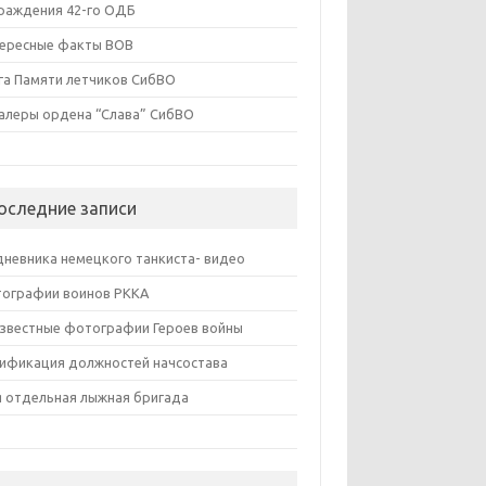
раждения 42-го ОДБ
ересные факты ВОВ
га Памяти летчиков СибВО
алеры ордена “Слава” СибВО
оследние записи
дневника немецкого танкиста- видео
ографии воинов РККА
звестные фотографии Героев войны
ификация должностей начсостава
я отдельная лыжная бригада