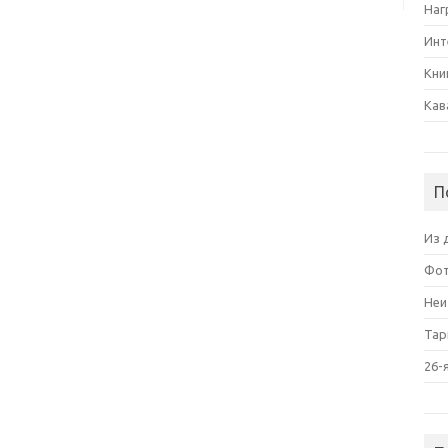
Наг
Инт
Кни
Кав
П
Из 
Фот
Неи
Тар
26-