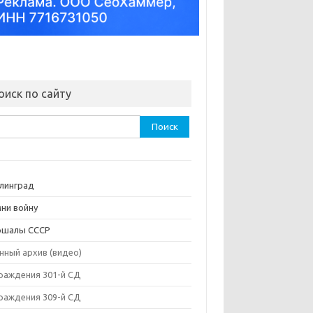
оиск по сайту
ти:
линград
ни войну
ршалы СССР
нный архив (видео)
раждения 301-й СД
раждения 309-й СД