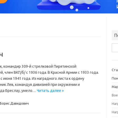
П
Най
ч
к, командир 309-й стрелковой Пирятинской
Ста
й, член ВКП/б/ с 1936 года. В Красной Армии с 1933 года.
 июня 1941 года. Из наградного листа к ордену
Пом
вник Лев, командуя дивизией при окружении и
Ма
ода Бреслау, умело…
Читать далее »
Вое
 Борис Давидович
Наг
Наг