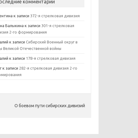
оследние комментарии
ентина
к записи
372-я стрелковая дивизия
на Балыкина
к записи
301-я стрелковая
изия 2-го формирования
алий
к записи
Сибирский Военный округ в
ы Великой Отечественной войны
алий
к записи
178-я стрелковая дивизия
г
к записи
282-я стрелковая дивизия 2-го
мирования
О боевом пути сибирских дивизий