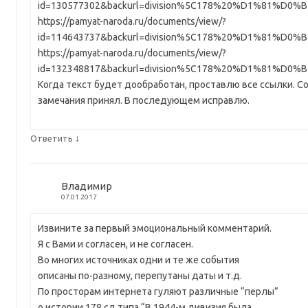
id=130577302&backurl=division%5C178%20%D1%81%D0%B
https://pamyat-naroda.ru/documents/view/?
id=114643737&backurl=division%5C178%20%D1%81%D0%B
https://pamyat-naroda.ru/documents/view/?
id=132348817&backurl=division%5C178%20%D1%81%D0%B
Когда текст будет дообработан, проставлю все ссылки. С
замечания принял. В последующем исправлю.
↓
Ответить
Владимир
07.01.2017
Извините за первый эмоциональный комментарий.
Я с Вами и согласен, и не согласен.
Во многих источниках одни и те же события
описаны по-разному, перепутаны даты и т.д.
По просторам интернета гуляют различные “перлы”
о истории 178 сд типа “В 1944-м дивизия была