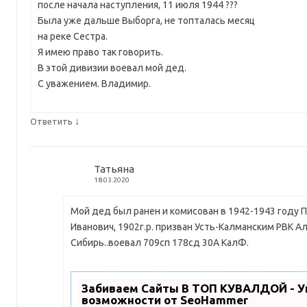
после начала наступления, 11 июля 1944 ???
Была уже дальше Выборга, не топталась месяц
на реке Сестра.
Я имею право так говорить.
В этой дивизии воевал мой дед.
С уважением. Владимир.
↓
Ответить
Татьяна
18.03.2020
Мой дед был ранен и комисован в 1942-1943 году 
Иванович, 1902г.р. призван Усть-Калманским РВК Ал
Сибирь..воевал 709сп 178сд 30А КалФ.
Забиваем Сайты В ТОП КУВАЛДОЙ - 
возможности от SeoHammer