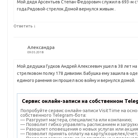
Мой дядя Арсентьев Степан Федорович служил в 693-м ст
года.Рядовой-стрелок.Домой вернулся живым .
↓
Ответить
Александра
09.05.2018
Мой дедушка Гудков Андрей Алексеевич ушел в 38 лет на 
стрелковом полку 178 дивизии. Бабушка ему зашила в о
единого ранения он прошел всю войну и вернулся домой.
Сервис онлайн-записи на собственном Tele
Попробуйте сервис онлайн-записи VisitTime на осн
собственного Telegram-бота:
— Разгрузит мастера, специалиста или компанию;
— Позволит гибко управлять расписанием и загрузк
— Разошлет оповещения о новых услугах или акция
— Позволит принять оплату на карту/кошелек/счет;