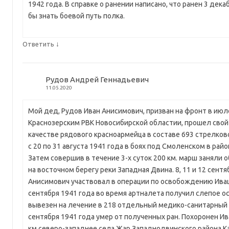
1942 года. В справке о ранении написано, что ранен 3 дека
бы знать боевой путь полка.
↓
Ответить
Рудов Андрей Геннадьевич
11.05.2020
Мой дед, Рудов Иван Анисимович, призван на фронт в июл
Краснозерским РВК Новосибирской областии, прошел свой
качестве рядового красноармейца в составе 693 стрелково
с 20 по 31 августа 1941 года в боях под Смоленском в рай
Затем совершив в течение 3-х суток 200 км. марш заняли
на восточном берегу реки Западная Двина. 8, 11 и 12 сентя
Анисимович участвовал в операции по освобождению Ива
сентября 1941 года во время артналета получил слепое о
вывезен на лечение в 218 отдельный медико-санитарный 
сентября 1941 года умер от полученных ран. Похоронен Ив
км.северо-западнее села Жар Западнодвинского района К