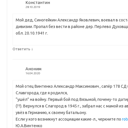
Константин
28.10.2019
Мой дед, Синогейкин Александр Яковлевич, воевал в сост
дивизии. Пропал без вести в районе дер. Перлево Духовщ
обл. 20.10.1941 г.
↓
Ответить
Аноним
16.04.2020
Мой отец Винтенко Александр Максимович , сапёр 178 СД (
Славгорода, где я родился,
“ушёл” на войну. Первый бой под Вязьмой, почему-то датиро
(??). Вернулся в Слагород в 1945 г., забрал нас с мамой из 
увёз в Германию, к своему батальону.
Если у кого возникнут ассоциации какие-л., черкните по
rot
Ю.А.Винтенко