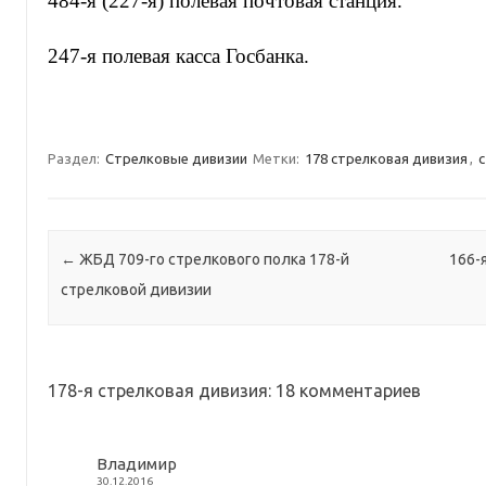
484-я (227-я) полевая почтовая станция.
247-я полевая касса Госбанка.
Раздел:
Стрелковые дивизии
Метки:
178 стрелковая дивизия
,
с
Навигация по записям
←
ЖБД 709-го стрелкового полка 178-й
166-
стрелковой дивизии
178-я стрелковая дивизия
: 18 комментариев
Владимир
30.12.2016