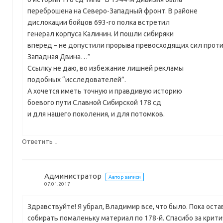
переброшена на Северо-Западный фронт. В районе
дислокации бойцов 693-го полка встретил
генерал корпуса Калинин. И пошли сибиряки
вперед – не допустили прорыва превосходящих сил проти
Западная Двина…”
Ссылку не даю, во избежание лишней рекламы
подобных “исследователей”.
А хочется иметь точную и правдивую историю
боевого пути Славной Сибирской 178 сд
и для нашего поколения, и для потомков.
↓
Ответить
Администратор
Автор записи
07.01.2017
Здравствуйте! Я убрал, Владимир все, что было. Пока оста
собирать помаленьку материал по 178-й. Спасибо за крит