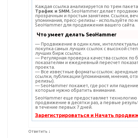
Каждая ссылка анализируется по трем пакет
Трафик и SMM.
SeoHammer делает продвиже
прозрачным и простым занятием. Ссылки, веч
упоминания, пресс-релизы - используйте по 
SeoHammer для продвижения вашего сайта.
Что умеет делать SeoHammer
— Продвижение в один клик, интеллектуаль
покупка самых лучших ссылок с высокой степ
лучших бирж ссылок.
— Регулярная проверка качества ссылок по б
показателям и ежедневный пересчет показа
проекта.
— Все известные форматы ссылок: арендные
ссылки, публикации (упоминания, мнения, отз
релизы).
— SeoHammer покажет, где рост или падение,
которые нужно обратить внимание.
SeoHammer еще предоставляет технологию
продвижение в десятки раз, а первые резул
в течение первых 7 дней.
Зарегистрироваться и Начать продви
↓
Ответить