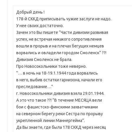
Добрый день !
178-й СККД приписывать чужие заслуги не надо.
У нее своих достаточно.
Зачем это Вы пишете “Части дивизии развивая
успех, не встречая никакого сопротивления
вошли в прорыв и на плечах бегущих немцев
ворвались и овладели городом Смоленск” ??!
Дивизия Смоленск не брала.
Про Новосокольники тоже неверно.
“… в ночь на 18-19.1.1944 года ворвались
в него, выбив остатки гарнизона, начали его
преследование…”
г. Новосокольники дивизия взяла 29.01.1944.
А это что такое ??! “В течение МЕСЯЦА вели
бои с фашистско-финскими захватчиками
на северном берегу реки Сестра по прорыву
укрепленной линии Маннергейма”.
Да Вы знаете, где была 178 СККД через месяц