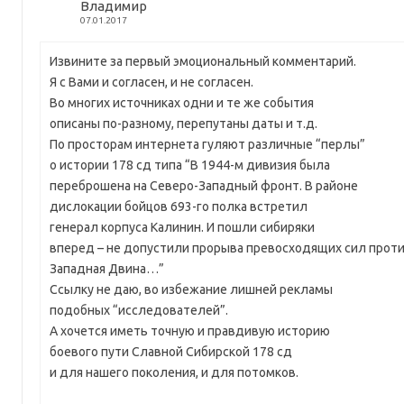
Владимир
07.01.2017
Извините за первый эмоциональный комментарий.
Я с Вами и согласен, и не согласен.
Во многих источниках одни и те же события
описаны по-разному, перепутаны даты и т.д.
По просторам интернета гуляют различные “перлы”
о истории 178 сд типа “В 1944-м дивизия была
переброшена на Северо-Западный фронт. В районе
дислокации бойцов 693-го полка встретил
генерал корпуса Калинин. И пошли сибиряки
вперед – не допустили прорыва превосходящих сил проти
Западная Двина…”
Ссылку не даю, во избежание лишней рекламы
подобных “исследователей”.
А хочется иметь точную и правдивую историю
боевого пути Славной Сибирской 178 сд
и для нашего поколения, и для потомков.