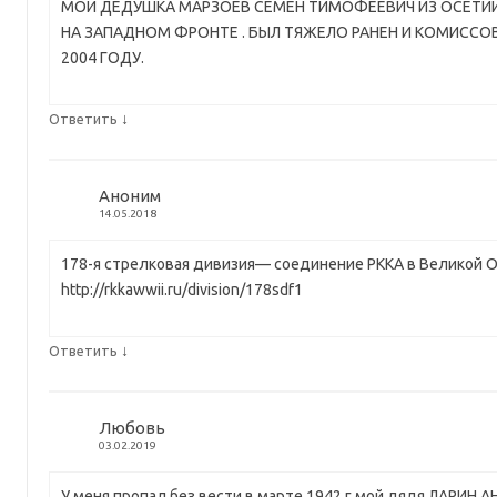
МОЙ ДЕДУШКА МАРЗОЕВ СЕМЕН ТИМОФЕЕВИЧ ИЗ ОСЕТИИ ,
НА ЗАПАДНОМ ФРОНТЕ . БЫЛ ТЯЖЕЛО РАНЕН И КОМИССОВ
2004 ГОДУ.
↓
Ответить
Аноним
14.05.2018
178-я стрелковая дивизия— соединение РККА в Великой 
http://rkkawwii.ru/division/178sdf1
↓
Ответить
Любовь
03.02.2019
У меня пропал без вести в марте 1942 г.мой дядя ЛАРИН 