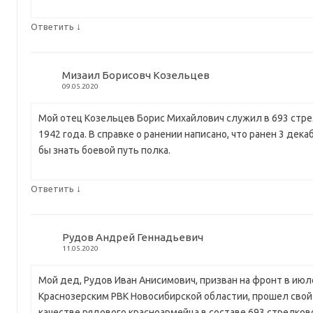
↓
Ответить
Мизаил Борисовч Козельцев
09.05.2020
Мой отец Козельцев Борис Михайлович служил в 693 стре
1942 года. В справке о ранении написано, что ранен 3 дека
бы знать боевой путь полка.
↓
Ответить
Рудов Андрей Геннадьевич
11.05.2020
Мой дед, Рудов Иван Анисимович, призван на фронт в июл
Краснозерским РВК Новосибирской областии, прошел свой
качестве рядового красноармейца в составе 693 стрелково