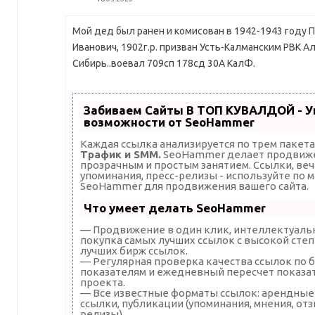
Мой дед был ранен и комисован в 1942-1943 году 
Иванович, 1902г.р. призван Усть-Калманским РВК Ал
Сибирь..воевал 709сп 178сд 30А КалФ.
Забиваем Сайты В ТОП КУВАЛДОЙ - 
возможности от SeoHammer
Каждая ссылка анализируется по трем пакет
Трафик и SMM.
SeoHammer делает продвиже
прозрачным и простым занятием. Ссылки, веч
упоминания, пресс-релизы - используйте по 
SeoHammer для продвижения вашего сайта.
Что умеет делать SeoHammer
— Продвижение в один клик, интеллектуаль
покупка самых лучших ссылок с высокой степ
лучших бирж ссылок.
— Регулярная проверка качества ссылок по б
показателям и ежедневный пересчет показа
проекта.
— Все известные форматы ссылок: арендные
ссылки, публикации (упоминания, мнения, отз
релизы).