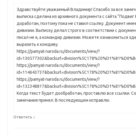
Здравствуйте уважаемый Владимир! Спасибо за все замеча
выписка сделана из архивного документа с сайта “Подвиг 
доработан, поэтому пока не ставил ссылку. Документ им
дивизии. Выписку делал строго в соответствии с документ
писал не я, а командир дивизии. Можете ознакомиться зде
выразить к комдиву.
https://pamyat-naroda.ru/documents/view/?
id=130577302&backurl=division%5C178%20%D1%81%D0%B
https://pamyat-naroda.ru/documents/view/?
id=114643737&backurl=division%5C178%20%D1%81%D0%B
https://pamyat-naroda.ru/documents/view/?
id=132348817&backurl=division%5C178%20%D1%81%D0%B
Когда текст будет дообработан, проставлю все ссылки. С
замечания принял. В последующем исправлю.
↓
Ответить