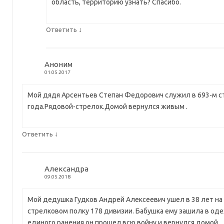
область, территорию узнать? Спасибо.
↓
Ответить
Аноним
01.05.2017
Мой дядя Арсентьев Степан Федорович служил в 693-м ст
года.Рядовой-стрелок.Домой вернулся живым .
↓
Ответить
Александра
09.05.2018
Мой дедушка Гудков Андрей Алексеевич ушел в 38 лет на 
стрелковом полку 178 дивизии. Бабушка ему зашила в о
единого ранения он прошел всю войну и вернулся домой.