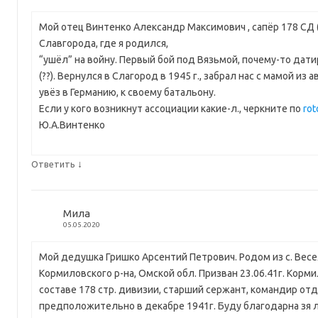
Мой отец Винтенко Александр Максимович , сапёр 178 СД (
Славгорода, где я родился,
“ушёл” на войну. Первый бой под Вязьмой, почему-то датиро
(??). Вернулся в Слагород в 1945 г., забрал нас с мамой из 
увёз в Германию, к своему батальону.
Если у кого возникнут ассоциации какие-л., черкните по
rot
Ю.А.Винтенко
↓
Ответить
Мила
05.05.2020
Мой дедушка Гришко Арсентий Петрович. Родом из с. Вес
Кормиловского р-на, Омской обл. Призван 23.06.41г. Корми
составе 178 стр. дивизии, старший сержант, командир отд
предположительно в декабре 1941г. Буду благодарна зя