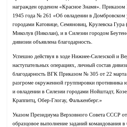
награжден орденом «Красное Знамя». Приказом 
1945 года № 261 «Об овладении в Домбровском 
городами Катовице, Семяновиц, Крулевска Гура 
Миколув (Николаи), и в Силезии городом Беутен
дивизии объявлена благодарность.
Успешно действуя в ходе Нижнее-Силезской и Ве
наступательных операциях, личный состав дивиз
благодарность ВГК Приказом № 305 от 22 марта
разгроме окруженной группировки противника ю
и овладении в Силезии городами Нойштадт, Козе
Краппитц, Обер-Глогау, Фалькенберг.»
Указом Президиума Верховного Совета СССР от 
образцовое выполнение заданий командования в 