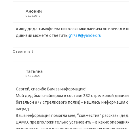
Аноним
06.05.2019
я ищу деда тимофеева николая николаевича он воевал в 
дивизии можете ответить
g1739@yandex.ru
↓
Ответить
Татьяна
07.05.2020
Сергей, спасибо Вам за информацию!
Мой дед был снайпером в составе 282 стрелковой дивизии
батальон 877 стрелкового полка) – нашлась информация 
наград.
Ваша информация помогла мне, “совместив” рассказы дед
ЦАМО, предположительно установить – в каких операциях
участвовать, где и во время какого сражения мог получит