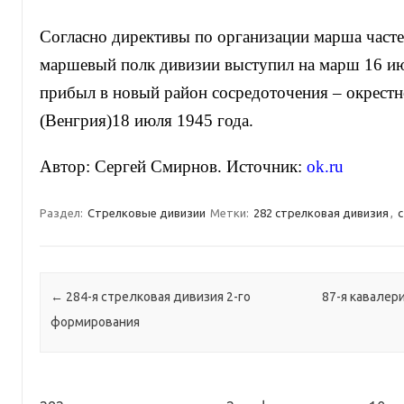
Согласно директивы по организации марша част
маршевый полк дивизии выступил на марш 16 ию
прибыл в новый район сосредоточения – окрестн
(Венгрия)18 июля 1945 года.
Автор: Сергей Смирнов. Источник:
ok.ru
Раздел:
Стрелковые дивизии
Метки:
282 стрелковая дивизия
,
с
Навигация по записям
←
284-я стрелковая дивизия 2-го
87-я кавалер
формирования