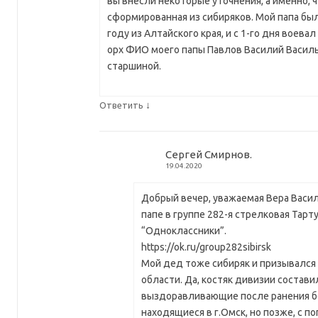
вы внесли некоторые уточнения, а именно, ч
сформированная из сибиряков. Мой папа был
году из Алтайского края, и с 1-го дня воевал 
орх ФИО моего папы Павлов Василий Василье
старшиной.
↓
Ответить
Сергей Смирнов.
19.04.2020
Добрый вечер, уважаемая Вера Васил
папе в группе 282-я стрелковая Тарту
“Одноклассники”.
https://ok.ru/group282sibirsk
Мой дед тоже сибиряк и призывался
области. Да, костяк дивизии состави
выздоравливающие после ранения б
находящиеся в г.Омск, но позже, с 