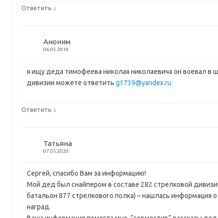
↓
Ответить
Аноним
06.05.2019
я ищу деда тимофеева николая николаевича он воевал в 
дивизии можете ответить
g1739@yandex.ru
↓
Ответить
Татьяна
07.05.2020
Сергей, спасибо Вам за информацию!
Мой дед был снайпером в составе 282 стрелковой дивизии
батальон 877 стрелкового полка) – нашлась информация 
наград.
Ваша информация помогла мне, “совместив” рассказы дед