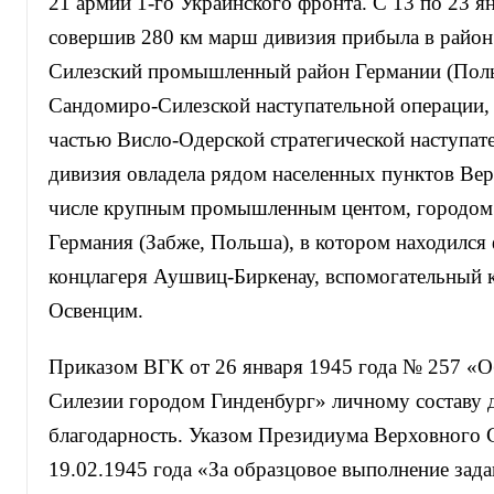
21 армии 1-го Украинского фронта. С 13 по 23 я
совершив 280 км марш дивизия прибыла в район
Силезский промышленный район Германии (Поль
Сандомиро-Силезской наступательной операции, 
частью Висло-Одерской стратегической наступат
дивизия овладела рядом населенных пунктов Вер
числе крупным промышленным центом, городом 
Германия (Забже, Польша), в котором находился
концлагеря Аушвиц-Биркенау, вспомогательный к
Освенцим.
Приказом ВГК от 26 января 1945 года № 257 «О
Силезии городом Гинденбург» личному составу 
благодарность. Указом Президиума Верховного 
19.02.1945 года «За образцовое выполнение зад