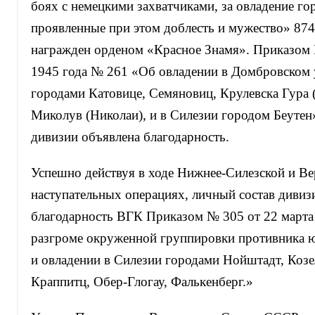
боях с немецкими захватчиками, за овладение г
проявленные при этом доблесть и мужество» 874
награжден орденом «Красное Знамя». Приказом 
1945 года № 261 «Об овладении в Домбровском 
городами Катовице, Семяновиц, Крулевска Гура 
Миколув (Николаи), и в Силезии городом Беутен
дивизии объявлена благодарность.
Успешно действуя в ходе Нижнее-Силезской и Ве
наступательных операциях, личный состав дивиз
благодарность ВГК Приказом № 305 от 22 марта
разгроме окруженной группировки противника ю
и овладении в Силезии городами Нойштадт, Козе
Краппитц, Обер-Глогау, Фалькенберг.»