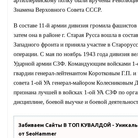
артиллерийскому полку были вручены Революц
Знамена Верховного Совета СССР.
В составе 11-й армии дивизия громила фашистов 
затем она в районе г. Старая Русса вошла в соста
Западного фронта и приняла участие в Старорус
операции. С мая по ноябрь 1943 года дивизия вел
Ударной армии СЗФ. Командующим войсками 1-
гвардии генерал-лейтенантом Коротковым Г.П. и
совета 1-ой УА генерал-майором Колесниковым Д
признана лучшей в войсках 1-ой УА СЗФ по орга
дисциплине, боевой выучке и боевой деятельност
Забиваем Сайты В ТОП КУВАЛДОЙ - Уникал
от SeoHammer