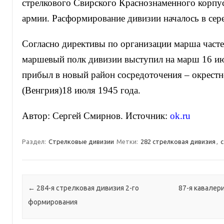
стрелкового Свирского Краснознаменного корпус
армии. Расформирование дивизии началось в сер
Согласно директивы по организации марша част
маршевый полк дивизии выступил на марш 16 ию
прибыл в новый район сосредоточения – окрестн
(Венгрия)18 июля 1945 года.
Автор: Сергей Смирнов. Источник:
ok.ru
Раздел:
Стрелковые дивизии
Метки:
282 стрелковая дивизия
,
с
Навигация по записям
←
284-я стрелковая дивизия 2-го
87-я кавалер
формирования