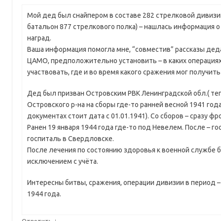
Мой дед был снайпером в составе 282 стрелковой дивизии
батальон 877 стрелкового полка) – нашлась информация 
наград.
Ваша информация помогла мне, “совместив” рассказы дед
ЦАМО, предположительно установить – в каких операциях
участвовать, где и во время какого сражения мог получит
Дед был призван Островским РВК Ленинградской обл.( те
Островского р-на на сборы где-то ранней весной 1941 год
документах стоит дата с 01.01.1941). Со сборов – сразу фр
Ранен 19 января 1944 года где-то под Невелем. После – г
госпиталь в Свердловске.
После лечения по состоянию здоровья к военной службе 
исключением с учёта.
Интересны битвы, сражения, операции дивизии в период –
1944 года.
↓
Ответить