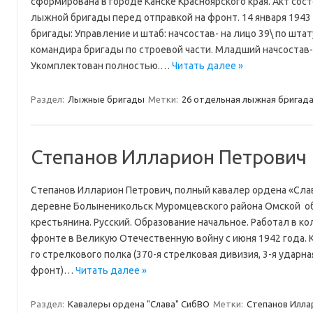
сформирована в городе Канске Красноярского края. Акт сос
лыжной бригады перед отправкой на фронт. 14 января 1943
бригады: Управление и штаб: начсостав- на лицо 39\ по штат
командира бригады по строевой части. Младший начсостав-
Укомплектован полностью.…
Читать далее »
Раздел:
Лыжные бригады
Метки:
26 отдельная лыжная бригад
Степанов Илларион Петрович
Степанов Илларион Петрович, полный кавалер ордена «Слава
деревне Болыненикольск Муромцевского района Омской об
крестьянина. Русский. Образование начальное. Работал в кол
фронте в Великую Отечественную войну с июня 1942 года.
го стрелкового полка (370-я стрелковая дивизия, 3-я ударна
фронт)…
Читать далее »
Раздел:
Кавалеры ордена "Слава" СибВО
Метки:
Степанов Илла