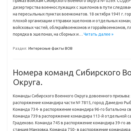
Приказ войскам Сибирского Военного округа № 0269. СОДЕР
дезертирства военнослужащих с эшелонов в пути следова
на пересыльных пунктах военкоматов. 18 октября 1941 г. го
плохой организации отправки эшелонов и отдельных коман
войсковых частей, облкрайвоенкомов и горрайвоенкомов, 
порядка в эшелонах, на сборных и…
Читать далее »
Раздел:
Интересные факты ВОВ
Номера команд Сибирского В
Округа.
Команды Сибирского Военного Округа довоенного призыва:
распоряжение командира части № 7815, город Дамедно Ры
Команда 734- в распоряжение командира 96-го батальона св
Команда 739 в распоряжение командира 113-й отдельной са
Градеково. Команда 745 в распоряжение командира 39-го а
станция Манзовка. Команда 750- в распоряжение командир