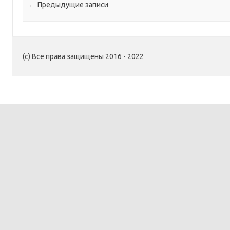
Навигация по записям
←
Предыдущие записи
(c) Все права защищены 2016 - 2022