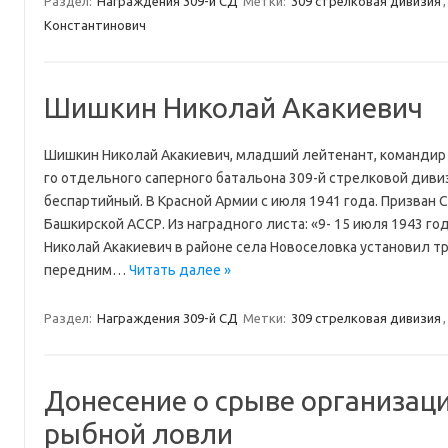
Раздел:
Награждения 309-й СД
Метки:
309 стрелковая дивизия
Константинович
Шишкин Николай Акакиевич
Шишкин Николай Акакиевич, младший лейтенант, командир 2-
го отдельного саперного батальона 309-й стрелковой дивизии
беспартийный. В Красной Армии с июля 1941 года. Призван
Башкирской АССР. Из наградного листа: «9- 15 июля 1943 г
Николай Акакиевич в районе села Новоселовка установил т
передним…
Читать далее »
Раздел:
Награждения 309-й СД
Метки:
309 стрелковая дивизия
Донесение о срыве организац
рыбной ловли