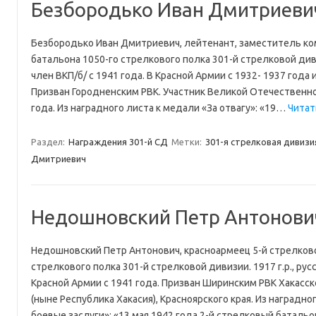
Безбородько Иван Дмитриеви
Безбородько Иван Дмитриевич, лейтенант, заместитель ко
батальона 1050-го стрелкового полка 301-й стрелковой дивиз
член ВКП/б/ с 1941 года. В Красной Армии с 1932- 1937 года и
Призван Городненским РВК. Участник Великой Отечественно
года. Из наградного листа к медали «За отвагу»: «19…
Читат
Раздел:
Награждения 301-й СД
Метки:
301-я стрелковая дивизи
Дмитриевич
Недошновский Петр Антонови
Недошновский Петр Антонович, красноармеец 5-й стрелков
стрелкового полка 301-й стрелковой дивизии. 1917 г.р., рус
Красной Армии с 1941 года. Призван Ширинским РВК Хакасс
(ныне Республика Хакасия), Красноярского края. Из наградно
боевые заслуги»: «13 мая 1942 года 2-й стрелковый баталь