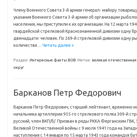
Члену Военного Совета 3-й армии генерал- майору товарищу
указания Военного Совета 3-й армии об организации рыболо
населения, мы приступили к их организации. На 12 марта 194
гвардейской стрелковой Краснознаменной дивизии одну бр
двенадцати человек. По 269-й стрелковой дивизии одну р
количестве…
Читать далее »
Раздел:
Интересные факты ВОВ
Метки:
великая отечественная
округ
Барканов Петр Федорович
Барканов Петр Федорович, старший лейтенант, временно 
начальника артиллерии 955-го стрелкового полка 309-й стре
русский, член ВКП/б/. Призван в ряды РККА Ферганским ГВК, 
Великой Отечественной войны с 9 июля 1941 года на Запад
наступления с 14 января по 15 марта 1943 года командуя б