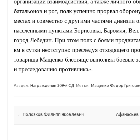
организации взаимодействия, а также личного о
батальонов и рот, полк успешно прорвал оборону
местах и совместно с другими частями дивизии 
населенными пунктами Борисовка, Баромля, Вел.
город Лебедин. При этом полк с боями продвигал
км в сутки неотступно преследуя отходящего пр
товарища Мащенко блестяще выполнял боевые за
и преследованию противника».
Раздел:
Награждения 309-й СД
Метки:
Мащенко Федор Григорь
Навигация по записям
←
Полозков Филипп Яковлевич
Афанасьев