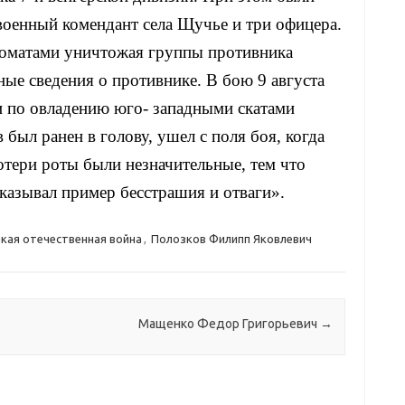
военный комендант села Щучье и три офицера.
томатами уничтожая группы противника
ные сведения о противнике. В бою 9 августа
и по овладению юго- западными скатами
был ранен в голову, ушел с поля боя, когда
отери роты были незначительные, тем что
казывал пример бесстрашия и отваги».
икая отечественная война
,
Полозков Филипп Яковлевич
Мащенко Федор Григорьевич
→