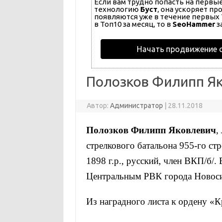
Если вам трудно попасть на первы
технологию
Буст
, она ускоряет п
появляются уже в течение первых 7
в Топ10 за месяц, то в
SeoHammer
з
Начать продвижение 
Полозков Филипп Я
Автор:
Администратор
|
28.11.2018
Полозков Филипп Яковлевич
,
стрелкового батальона 955-го ст
1898 г.р., русский, член ВКП/б/
Центральным РВК города Новоси
Из наградного листа к ордену «К