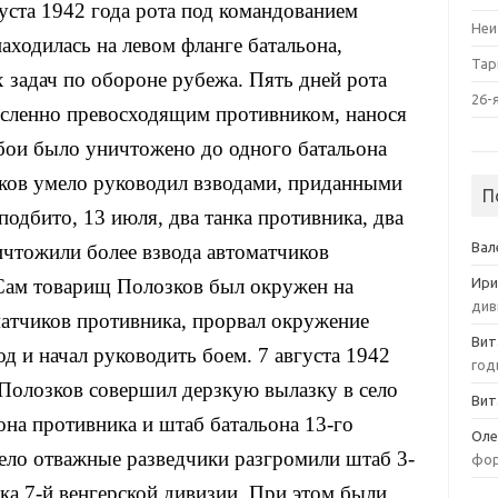
густа 1942 года рота под командованием
Неи
аходилась на левом фланге батальона,
Тар
 задач по обороне рубежа. Пять дней рота
26-
исленно превосходящим противником, нанося
 бои было уничтожено до одного батальона
зков умело руководил взводами, приданными
П
подбито, 13 июля, два танка противника, два
Вал
ичтожили более взвода автоматчиков
Сам товарищ Полозков был окружен на
Ири
див
атчиков противника, прорвал окружение
Вит
д и начал руководить боем. 7 августа 1942
год
 Полозков совершил дерзкую вылазку в село
Вит
она противника и штаб батальона 13-го
Оле
село отважные разведчики разгромили штаб 3-
фор
лка 7-й венгерской дивизии. При этом были