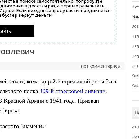
е места в поиске самостоятельно, попробуйте
родвижение в десятки раз, а первые результаты
Пом
 дней. Если ни один запрос у вас не продвинется
а бустер
вернут деньги.
Ма
Вое
сайта
Наг
Наг
ковлевич
Наг
Нет комментариев
Инт
Кни
 лейтенант, командир 2-й стрелковой роты 2-го
Кав
релкового полка
309-й стрелковой дивизии
.
. В Красной Армии с 1941 года. Призван
бирска.
П
расного Знамени»:
Из 
Фот