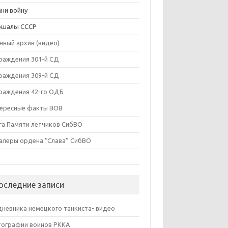
ни войну
ршалы СССР
нный архив (видео)
раждения 301-й СД
раждения 309-й СД
раждения 42-го ОДБ
ересные факты ВОВ
га Памяти летчиков СибВО
алеры ордена “Слава” СибВО
оследние записи
дневника немецкого танкиста- видео
ографии воинов РККА