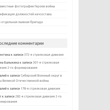
звестные фотографии Героев войны
ификация должностей начсостава
я отдельная лыжная бригада
оследние комментарии
ентина
к записи
372-я стрелковая дивизия
на Балыкина
к записи
301-я стрелковая
изия 2-го формирования
алий
к записи
Сибирский Военный округ в
ы Великой Отечественной войны
алий
к записи
178-я стрелковая дивизия
г
к записи
282-я стрелковая дивизия 2-го
мирования